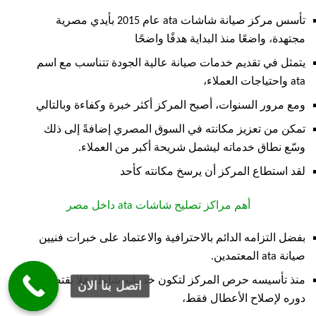
تأسس مركز صيانة شاشات ata عام 2015 بأيدي مصرية
مجتهدة، واضعًا منذ البداية هدفًا واضحًا
يتمثل في تقديم خدمات صيانة عالية الجودة تتناسب مع اسم
ata واحتياجات العملاء،
ومع مرور السنوات، أصبح المركز أكثر خبرة وكفاءة وبالتالي
تمكن من تعزيز مكانته في السوق المصري إضافةً إلى ذلك
وسّع نطاق خدماته ليشمل شريحة أكبر من العملاء.
لقد استطاع المركز أن يرسخ مكانته كأحد
أهم مراكز تصليح شاشات ata داخل مصر
بفضل التزامه الدائم بالاحترافية والاعتماد على خبرات فنيين
صيانة ata المعتمدين.
منذ تأسيسه حرص المركز لتكون خدماته شاملة فلا يقتصر
اتصل بنا الان
دوره لإصلاح الأعطال فقط،