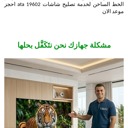
الخط الساخن لخدمة تصليح شاشات ata 19602 احجز
موعد الان
مشكلة جهازك نحن نتَكَفَّل بحلها