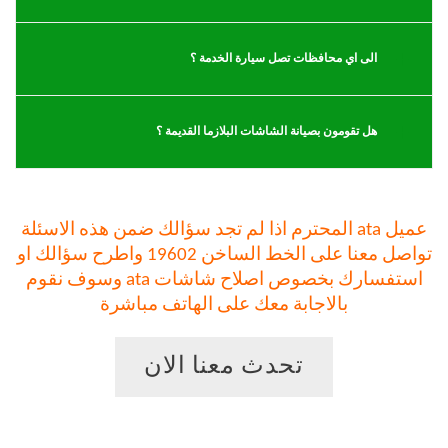
الى اي محافظات تصل سيارة الخدمة ؟
هل تقومون بصيانة الشاشات البلازما القديمة ؟
عميل ata المحترم اذا لم تجد سؤالك ضمن هذه الاسئلة
تواصل معنا على الخط الساخن 19602 واطرح سؤالك او
استفسارك بخصوص اصلاح شاشات ata وسوف نقوم
بالاجابة معك على الهاتف مباشرة
تحدث معنا الان