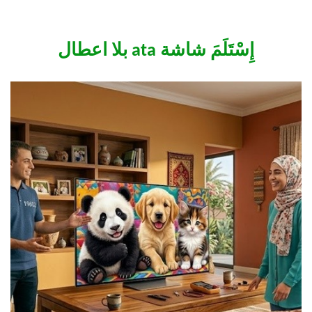
إِسْتَلَمَ شاشة ata بلا اعطال